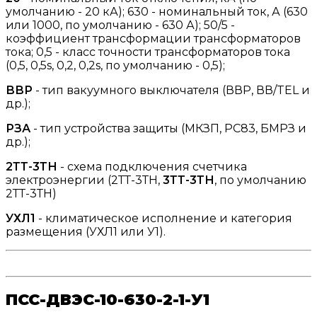
умолчанию - 20 кА); 630 - номинальный ток, А (630
или 1000, по умолчанию - 630 А); 50/5 -
коэффициент трансформации трансформаторов
тока; 0,5 - класс точности трансформаторов тока
(0,5, 0,5s, 0,2, 0,2s, по умолчанию - 0,5);
ВВР
- тип вакуумного выключателя (ВВР, ВВ/TEL и
др.);
РЗА
- тип устройства защиты (МКЗП, РС83, БМРЗ и
др.);
2ТТ-3ТН
- схема подключения счетчика
электроэнергии (2ТТ-3ТН,
3ТТ-3ТН
, по умолчанию
2ТТ-3ТН)
УХЛ1
- климатическое исполнение и категория
размещения (УХЛ1 или У1).
ПСС-ДВЭС-10-630-2-1-У1