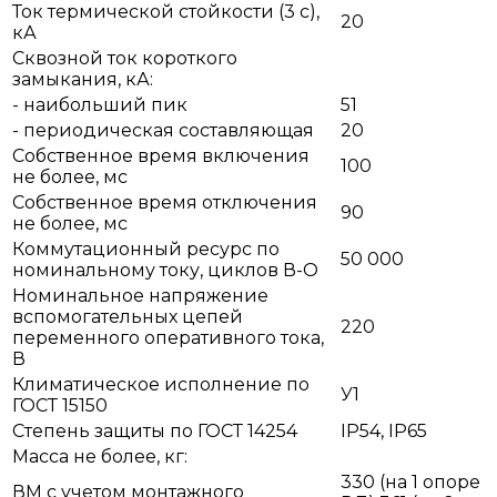
Ток термической стойкости (3 с),
20
кА
Сквозной ток короткого
замыкания, кА:
- наибольший пик
51
- периодическая составляющая
20
Собственное время включения
100
не более, мс
Собственное время отключения
90
не более, мс
Коммутационный ресурс по
50 000
номинальному току, циклов В-О
Номинальное напряжение
вспомогательных цепей
220
переменного оперативного тока,
В
Климатическое исполнение по
У1
ГОСТ 15150
Степень защиты по ГОСТ 14254
IP54, IP65
Масса не более, кг:
330 (на 1 опоре
ВМ с учетом монтажного